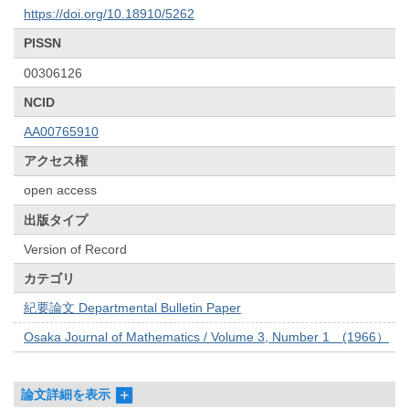
https://doi.org/10.18910/5262
PISSN
00306126
NCID
AA00765910
アクセス権
open access
出版タイプ
Version of Record
カテゴリ
紀要論文 Departmental Bulletin Paper
Osaka Journal of Mathematics / Volume 3, Number 1 (1966）
論文詳細を表示