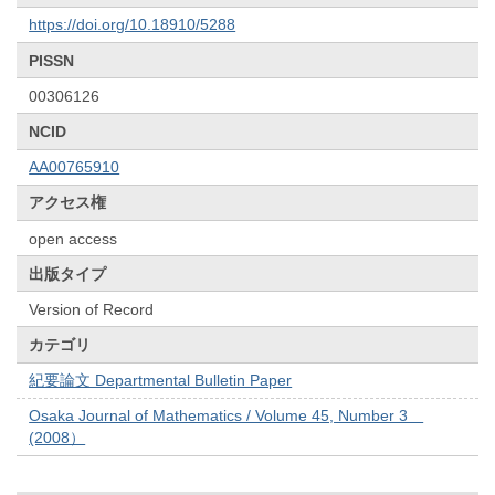
https://doi.org/10.18910/5288
PISSN
00306126
NCID
AA00765910
アクセス権
open access
出版タイプ
Version of Record
カテゴリ
紀要論文 Departmental Bulletin Paper
Osaka Journal of Mathematics / Volume 45, Number 3
(2008）