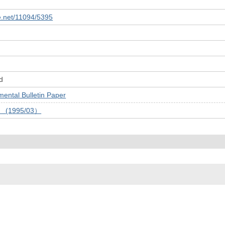
le.net/11094/5395
d
tal Bulletin Paper
号 (1995/03）