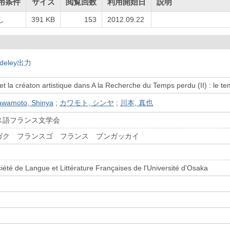
用条件
サイズ
閲覧回数
利用開始日
説明
し
391 KB
153
2012.09.22
deley出力
t la créaton artistique dans A la Recherche du Temps perdu (II) : le temp
awamoto, Shinya
;
カワモト, シンヤ
;
川本, 真也
ス語フランス文学会
ガク フランスゴ フランス ブンガッカイ
ciété de Langue et Littérature Françaises de l'Université d'Osaka