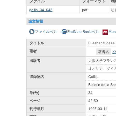
ファイル
フォーマット
利
gallia_34_042
pdf
な
論文情報
ファイル出力
EndNote Basic出力
Men
タイトル
L' <<habitude>> e
著者
著者名
K
出版者
大阪大学フラン
オオサカ ダイ
収録物名
Gallia
Bulletin de la So
巻(号)
34
ページ
42-50
刊行年月
1995-03-11