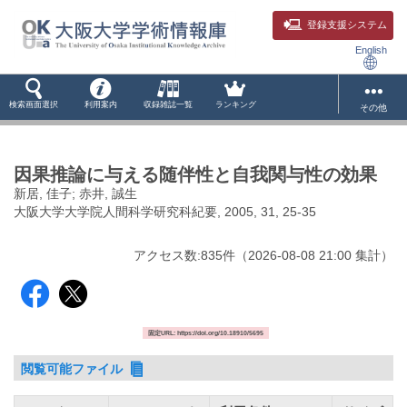
登録支援システム
English
検索画面選択
利用案内
収録雑誌一覧
ランキング
その他
因果推論に与える随伴性と自我関与性の効果
新居, 佳子; 赤井, 誠生
大阪大学大学院人間科学研究科紀要, 2005, 31, 25-35
アクセス数:
835
件
（
2026-08-08
21:00 集計
）
固定URL: https://doi.org/10.18910/5695
閲覧可能ファイル