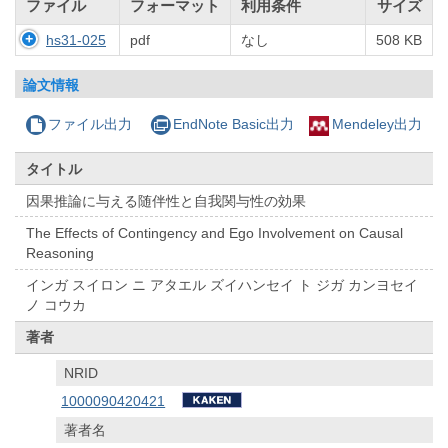
ファイル
フォーマット
利用条件
サイズ
hs31-025
pdf
なし
508 KB
論文情報
ファイル出力
EndNote Basic出力
Mendeley出力
タイトル
因果推論に与える随伴性と自我関与性の効果
The Effects of Contingency and Ego Involvement on Causal
Reasoning
インガ スイロン ニ アタエル ズイハンセイ ト ジガ カンヨセイ
ノ コウカ
著者
NRID
1000090420421
著者名