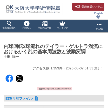
登録支援システム
English
検索画面選択
利用案内
収録雑誌一覧
ランキング
その他
内球回転2球流れのテイラー・ゲルトラ渦流に
おけるかく乱の基本周波数と波動変調
土田, 陽一
アクセス数:
1,353
件
（
2026-08-07
01:33 集計
）
固定URL: https://hdl.handle.net/11094/58
閲覧可能ファイル