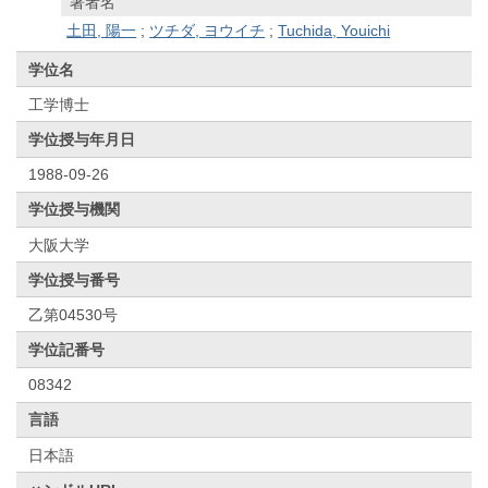
著者名
土田, 陽一
;
ツチダ, ヨウイチ
;
Tuchida, Youichi
学位名
工学博士
学位授与年月日
1988-09-26
学位授与機関
大阪大学
学位授与番号
乙第04530号
学位記番号
08342
言語
日本語