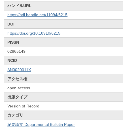
ハンドルURL
https://hdl.handle.net/11094/6215
DOI
https://doi.org/10.18910/6215
PISSN
02865149
NCID
AN0020011X
アクセス権
open access
出版タイプ
Version of Record
カテゴリ
紀要論文 Departmental Bulletin Paper