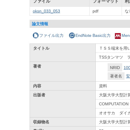
ファイル
フォーマット
利
oksn_033_053
pdf
な
論文情報
ファイル出力
EndNote Basic出力
Men
タイトル
ＴＳＳ端末を用
TSSタンマツ
著者
NRID
10
著者名
安
内容
資料
出版者
大阪大学大型計
COMPUTATION 
オオサカ ダイ
収録物名
大阪大学大型計