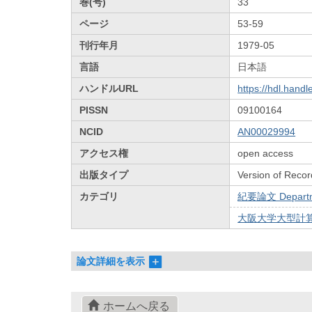
巻(号)
33
ページ
53-59
刊行年月
1979-05
言語
日本語
ハンドルURL
https://hdl.hand
PISSN
09100164
NCID
AN00029994
アクセス権
open access
出版タイプ
Version of Recor
カテゴリ
紀要論文 Departmen
大阪大学大型計算
論文詳細を表示
ホームへ戻る