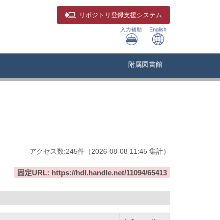
リポジトリ
登録支援システム
入力補助
English
附属図書館
アクセス数:
245
件
（
2026-08-08
11:45 集計
）
固定URL: https://hdl.handle.net/11094/65413