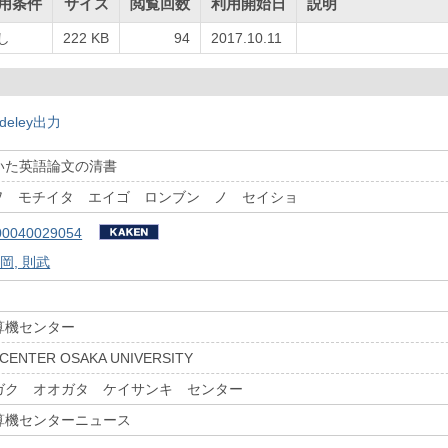
用条件
サイズ
閲覧回数
利用開始日
説明
し
222 KB
94
2017.10.11
deley出力
いた英語論文の清書
 ヲ モチイタ エイゴ ロンブン ノ セイショ
00040029054
岡, 則武
算機センター
CENTER OSAKA UNIVERSITY
ガク オオガタ ケイサンキ センター
算機センターニュース