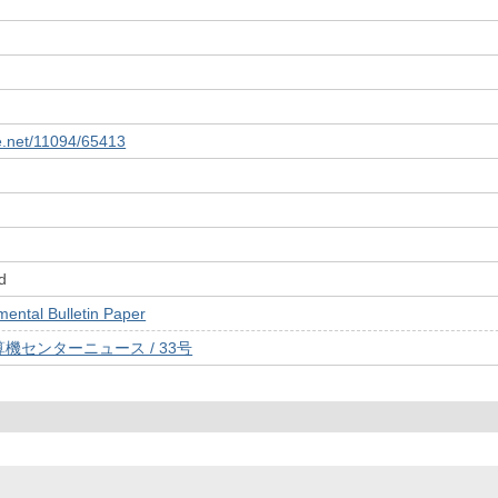
le.net/11094/65413
d
tal Bulletin Paper
機センターニュース / 33号