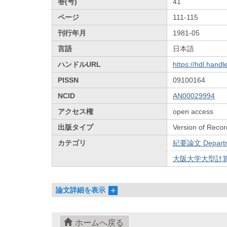
巻(号)
41
ページ
111-115
刊行年月
1981-05
言語
日本語
ハンドルURL
https://hdl.hand
PISSN
09100164
NCID
AN00029994
アクセス権
open access
出版タイプ
Version of Recor
カテゴリ
紀要論文 Departmen
大阪大学大型計算
論文詳細を表示
ホームへ戻る