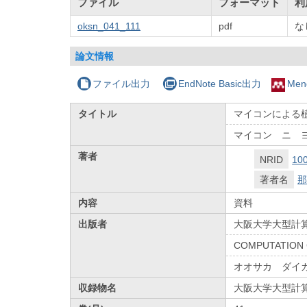
ファイル
フォーマット
利
oksn_041_111
pdf
な
論文情報
ファイル出力
EndNote Basic出力
Men
タイトル
マイコンによる植
マイコン ニ 
著者
NRID
10
著者名
那
内容
資料
出版者
大阪大学大型計
COMPUTATION 
オオサカ ダイ
収録物名
大阪大学大型計