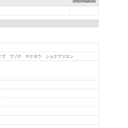
information
クブ フゾク ヤクヨウ ショクブツエン