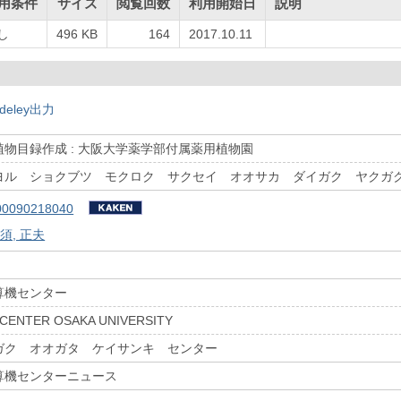
用条件
サイズ
閲覧回数
利用開始日
説明
し
496 KB
164
2017.10.11
deley出力
物目録作成 : 大阪大学薬学部付属薬用植物園
ヨル ショクブツ モクロク サクセイ オオサカ ダイガク ヤクガ
00090218040
須, 正夫
算機センター
CENTER OSAKA UNIVERSITY
ガク オオガタ ケイサンキ センター
算機センターニュース