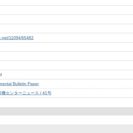
le.net/11094/65482
d
tal Bulletin Paper
機センターニュース / 41号