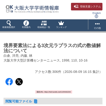
登録支援システム
English
検索画面選択
利用案内
収録雑誌一覧
ランキング
その他
境界要素法による3次元ラプラスの式の数値解
法について
白倉, 洋亮; 内藤, 林
大阪大学大型計算機センターニュース, 1998, 110, 10-16
アクセス数:
306
件
（
2026-08-09
16:15 集計
）
固定URL: https://hdl.handle.net/11094/66304
閲覧可能ファイル