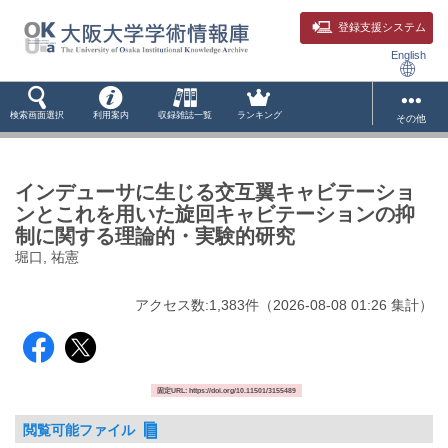
登録支援システム
English
検索画面選択
利用案内
収録雑誌一覧
ランキング
その他
インデューサに生じる交互翼キャビテーショ
ンとこれを用いた旋回キャビテーションの抑
制に関する理論的・実験的研究
堀口, 祐憲
アクセス数:
1,383
件
（
2026-08-08
01:26 集計
）
固定URL: https://doi.org/10.11501/3155489
閲覧可能ファイル