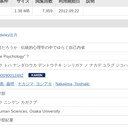
条件
サイズ
閲覧回数
利用開始日
説明
1.38 MB
7,959
2012.09.22
deley出力
だろうか : 伝統的心理学の中でゆらぐ自己内省
ve Psychology" ?
ク トハ ナンダロウカ デントウテキ シンリガク ノ ナカデ ユラグ ジコ
00090012492
島, 義明
;
ナカジマ, ヨシアキ
;
Nakajima, Yoshiaki
学部
ク ニンゲン カガクブ
Human Sciences, Osaka University
学部紀要