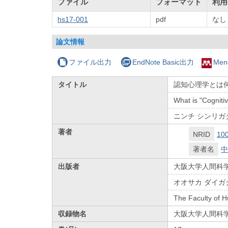
ファイル
フォーマット
利用
hs17-001
pdf
なし
論文情報
ファイル出力
EndNote Basic出力
Men
タイトル
認知心理学とは何
What is "Cogniti
ニンチ シンリガ
著者
NRID
10
著者名
中
出版者
大阪大学人間科
オオサカ ダイガ
The Faculty of 
収録物名
大阪大学人間科