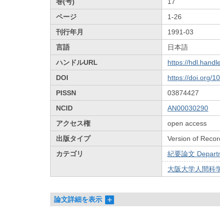
巻(号)
17
ページ
1-26
刊行年月
1991-03
言語
日本語
ハンドルURL
https://hdl.hand
DOI
https://doi.org/
PISSN
03874427
NCID
AN00030290
アクセス権
open access
出版タイプ
Version of Recor
カテゴリ
紀要論文 Departmen
大阪大学人間科学部
論文詳細を表示