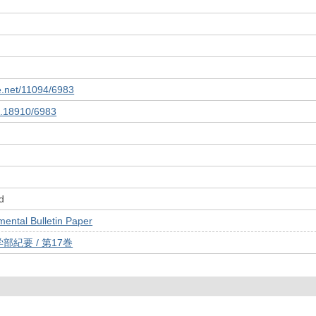
le.net/11094/6983
10.18910/6983
d
tal Bulletin Paper
紀要 / 第17巻