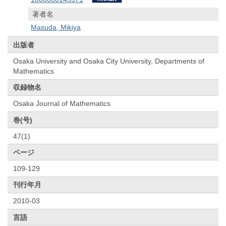
著者名
Masuda, Mikiya
出版者
Osaka University and Osaka City University, Departments of
Mathematics
収録物名
Osaka Journal of Mathematics
巻(号)
47(1)
ページ
109-129
刊行年月
2010-03
言語