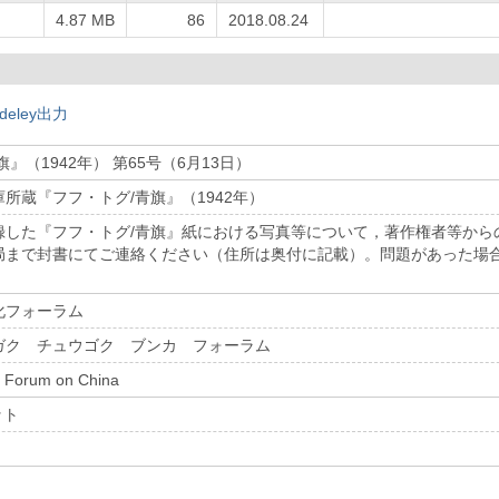
4.87 MB
86
2018.08.24
deley出力
』（1942年） 第65号（6月13日）
所蔵『フフ・トグ/青旗』（1942年）
録した『フフ・トグ/青旗』紙における写真等について，著作権者等から
局まで封書にてご連絡ください（住所は奥付に記載）。問題があった場
化フォーラム
ガク チュウゴク ブンカ フォーラム
y Forum on China
ット