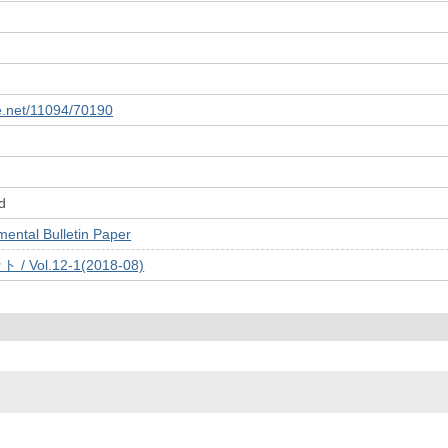
le.net/11094/70190
d
tal Bulletin Paper
 Vol.12-1(2018-08)