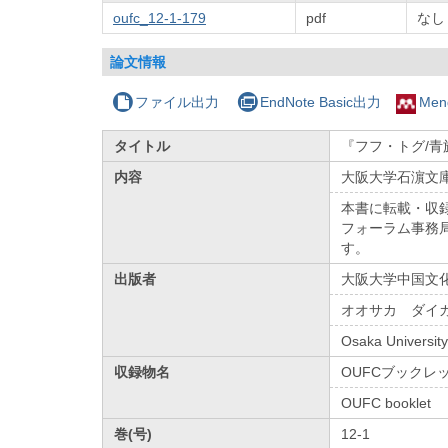
oufc_12-1-179
pdf
なし
論文情報
ファイル出力
EndNote Basic出力
Men
タイトル
『フフ・トグ/青旗
内容
大阪大学石濵文庫
本書に転載・収
フォーラム事務
す。
出版者
大阪大学中国文
オオサカ ダイ
Osaka Universit
収録物名
OUFCブックレ
OUFC booklet
巻(号)
12-1