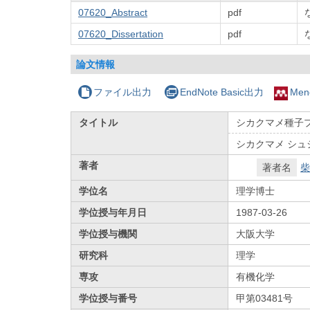
07620_Abstract
pdf
07620_Dissertation
pdf
論文情報
ファイル出力
EndNote Basic出力
Men
タイトル
シカクマメ種子
シカクマメ シュ
著者
著者名
柴
学位名
理学博士
学位授与年月日
1987-03-26
学位授与機関
大阪大学
研究科
理学
専攻
有機化学
学位授与番号
甲第03481号