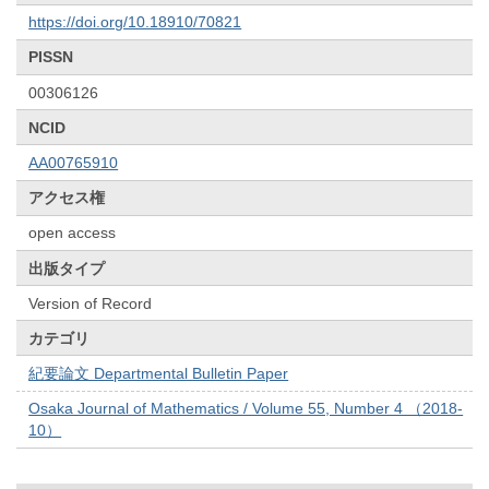
https://doi.org/10.18910/70821
PISSN
00306126
NCID
AA00765910
アクセス権
open access
出版タイプ
Version of Record
カテゴリ
紀要論文 Departmental Bulletin Paper
Osaka Journal of Mathematics / Volume 55, Number 4 （2018-
10）