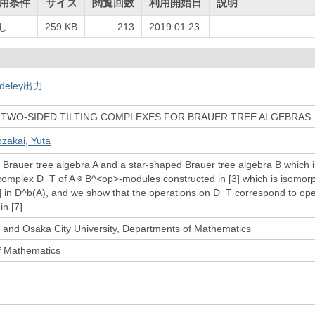
用条件
サイズ
閲覧回数
利用開始日
説明
し
259 KB
213
2019.01.23
deley出力
 TWO-SIDED TILTING COMPLEXES FOR BRAUER TREE ALGEBRAS
zakai, Yuta
 a Brauer tree algebra A and a star-shaped Brauer tree algebra B which 
g complex D_T of A ⊗ B^<op>-modules constructed in [3] which is isomorp
5] in D^b(A), and we show that the operations on D_T correspond to oper
n [7].
 and Osaka City University, Departments of Mathematics
f Mathematics