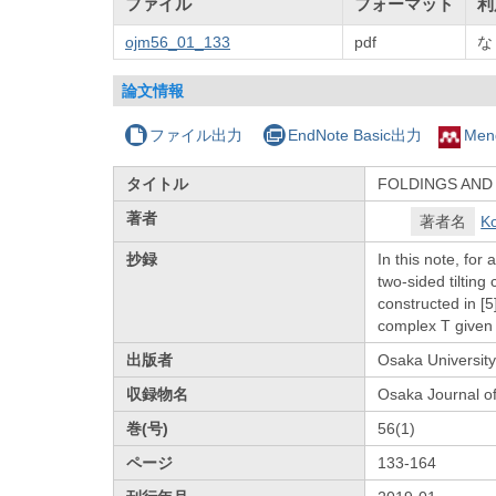
ファイル
フォーマット
利
ojm56_01_133
pdf
な
論文情報
ファイル出力
EndNote Basic出力
Men
タイトル
FOLDINGS AND
著者
著者名
Ko
抄録
In this note, for
two-sided tiltin
constructed in [
complex T given i
出版者
Osaka University
収録物名
Osaka Journal o
巻(号)
56(1)
ページ
133-164