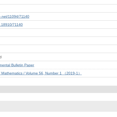
le.net/11094/71140
10.18910/71140
d
tal Bulletin Paper
f Mathematics / Volume 56, Number 1 （2019-1）