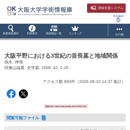
登録支援システム
English
検索画面選択
利用案内
収録雑誌一覧
ランキング
その他
大阪平野における3世紀の首長墓と地域関係
福永, 伸哉
待兼山論叢. 史学篇, 2008, 42, 1-26
アクセス数:
893
件
（
2026-08-10
14:37 集計
）
固定URL: https://hdl.handle.net/11094/7142
閲覧可能ファイル