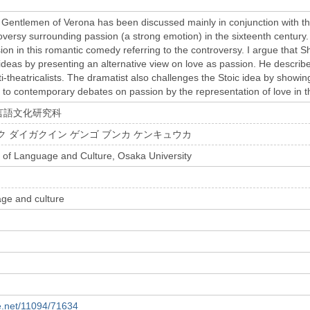
Gentlemen of Verona has been discussed mainly in conjunction with the
roversy surrounding passion (a strong emotion) in the sixteenth century
ion in this romantic comedy referring to the controversy. I argue that
s’ideas by presenting an alternative view on love as passion. He describ
nti-theatricalists. The dramatist also challenges the Stoic idea by sho
to contemporary debates on passion by the representation of love in th
言語文化研究科
ク ダイガクイン ゲンゴ ブンカ ケンキュウカ
 of Language and Culture, Osaka University
age and culture
le.net/11094/71634