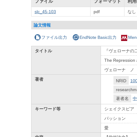
ファイル
フォーマット
利用
slc_45-103
pdf
なし
論文情報
ファイル出力
EndNote Basic出力
Men
タイトル
『ヴェローナの
The Repression 
ヴェローナ ノ
著者
NRID
10
researchm
著者名
中
キーワード等
シェイクスピア
パッション
愛