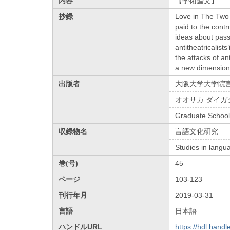
内容
【学術論文】
抄録
Love in The Two 
paid to the cont
ideas about pass
antitheatricalist
the attacks of a
a new dimension 
出版者
大阪大学大学院
オオサカ ダイガ
Graduate School
収録物名
言語文化研究
Studies in langu
巻(号)
45
ページ
103-123
刊行年月
2019-03-31
言語
日本語
ハンドルURL
https://hdl.hand