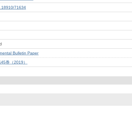
10.18910/71634
d
tal Bulletin Paper
45巻（2019）