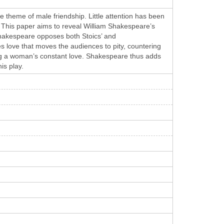
 theme of male friendship. Little attention has been
. This paper aims to reveal William Shakespeare’s
 Shakespeare opposes both Stoics’ and
es love that moves the audiences to pity, countering
wing a woman’s constant love. Shakespeare thus adds
is play.