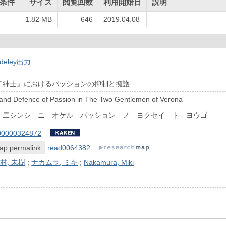
条件
サイズ
閲覧回数
利用開始日
説明
1.82 MB
646
2019.04.08
deley出力
二紳士』におけるパッションの抑制と擁護
and Defence of Passion in The Two Gentlemen of Verona
 二シンシ ニ オケル パッション ノ ヨクセイ ト ヨウゴ
00000324872
ap permalink
read0064382
村, 未樹
;
ナカムラ, ミキ
;
Nakamura, Miki