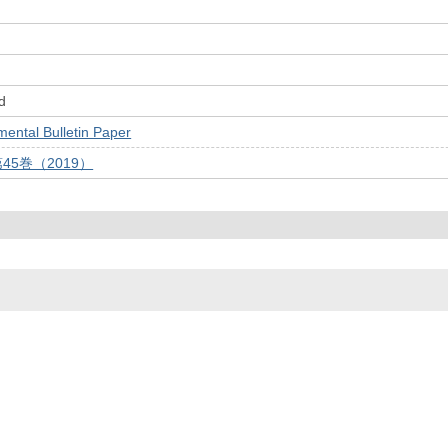
d
tal Bulletin Paper
45巻（2019）
© 2022- The University of Osaka Libraries