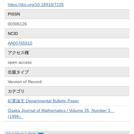
https://doi.org/10.18910/7225
PISSN
00306126
NCID
AA00765910
アクセス権
open access
出版タイプ
Version of Record
カテゴリ
紀要論文 Departmental Bulletin Paper
Osaka Journal of Mathematics / Volume 35, Number 3
(1998）