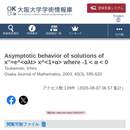
登録支援システム
English
検索画面選択
利用案内
収録雑誌一覧
ランキング
その他
Asymptotic behavior of solutions of
x''=e^<αλt> x^<1+α> where -1 < α < 0
Tsukamoto, Ichiro
Osaka Journal of Mathematics, 2003, 40(3), 595-620
アクセス数:
139
件
（
2026-08-07
06:57 集計
）
固定URL: https://doi.org/10.18910/7517
閲覧可能ファイル