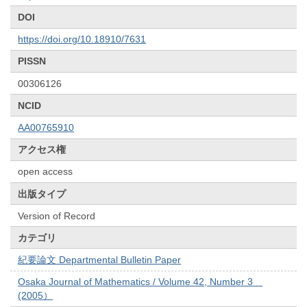
DOI
https://doi.org/10.18910/7631
PISSN
00306126
NCID
AA00765910
アクセス権
open access
出版タイプ
Version of Record
カテゴリ
紀要論文 Departmental Bulletin Paper
Osaka Journal of Mathematics / Volume 42, Number 3
(2005）