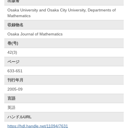
出版者
Osaka University and Osaka City University, Departments of
Mathematics
収録物名
Osaka Journal of Mathematics
巻(号)
42(3)
ページ
633-651
刊行年月
2005-09
言語
英語
ハンドルURL
https://hdl.handle.net/11094/7631