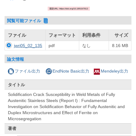
固定URL: https://doi.org/10.18910/7813
閲覧可能ファイル
ファイル
フォーマット
利用条件
サイズ
jwri05_02_135
pdf
なし
8.16 MB
論文情報
ファイル出力
EndNote Basic出力
Mendeley出力
タイトル
Solidification Crack Susceptibility in Weld Metals of Fully
Austenitic Stainless Steels (Report I) : Fundamental
Investigation on Solidification Behavior of Fully Austenitic and
Duplex Microstructures and Effect of Ferrite on
Microsegregation
著者