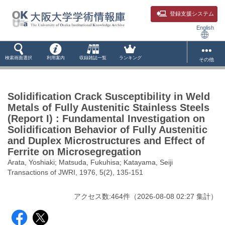
登録支援システム
English
検索画面選択
利用案内
収録雑誌一覧
ランキング
その他
Solidification Crack Susceptibility in Weld
Metals of Fully Austenitic Stainless Steels
(Report I) : Fundamental Investigation on
Solidification Behavior of Fully Austenitic
and Duplex Microstructures and Effect of
Ferrite on Microsegregation
Arata, Yoshiaki; Matsuda, Fukuhisa; Katayama, Seiji
Transactions of JWRI, 1976, 5(2), 135-151
アクセス数:
464
件
（
2026-08-08
02:27 集計
）