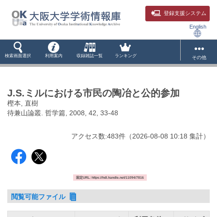
登録支援システム
English
検索画面選択
利用案内
収録雑誌一覧
ランキング
その他
J.S.ミルにおける市民の陶冶と公的参加
樫本, 直樹
待兼山論叢. 哲学篇, 2008, 42, 33-48
アクセス数:
483
件
（
2026-08-08
10:18 集計
）
固定URL: https://hdl.handle.net/11094/7816
閲覧可能ファイル