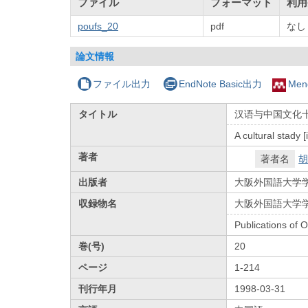
ファイル
フォーマット
利用
poufs_20
pdf
なし
論文情報
ファイル出力
EndNote Basic出力
Men
タイトル
汉语与中国文化
A cultural stady 
著者
著者名
胡
出版者
大阪外国語大学
収録物名
大阪外国語大学
Publications of 
巻(号)
20
ページ
1-214
刊行年月
1998-03-31