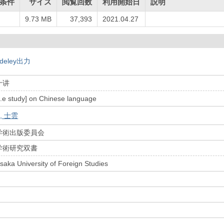
条件
サイズ
閲覧回数
利用開始日
説明
9.73 MB
37,393
2021.04.27
deley出力
十讲
[i.e study] on Chinese language
, 士雲
学術出版委員会
学術研究双書
Osaka University of Foreign Studies