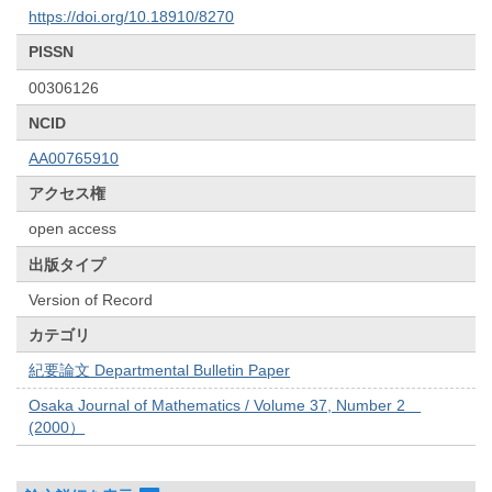
https://doi.org/10.18910/8270
PISSN
00306126
NCID
AA00765910
アクセス権
open access
出版タイプ
Version of Record
カテゴリ
紀要論文 Departmental Bulletin Paper
Osaka Journal of Mathematics / Volume 37, Number 2
(2000）