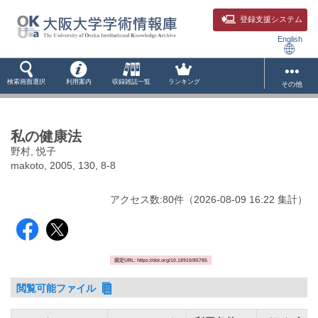
登録支援システム
English
検索画面選択
利用案内
収録雑誌一覧
ランキング
その他
私の健康法
野村, 悦子
makoto, 2005, 130, 8-8
アクセス数:
80
件
（
2026-08-09
16:22 集計
）
固定URL: https://doi.org/10.18910/85785
閲覧可能ファイル