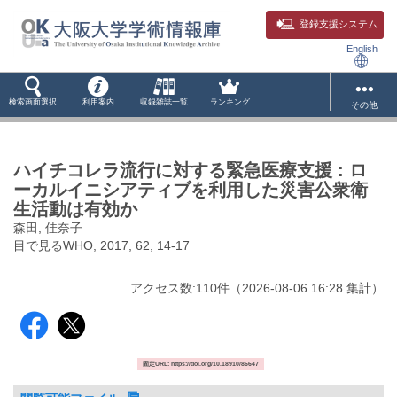
登録支援システム
English
検索画面選択
利用案内
収録雑誌一覧
ランキング
その他
ハイチコレラ流行に対する緊急医療支援 : ロ
ーカルイニシアティブを利用した災害公衆衛
生活動は有効か
森田, 佳奈子
目で見るWHO, 2017, 62, 14-17
アクセス数:
110
件
（
2026-08-06
16:28 集計
）
固定URL: https://doi.org/10.18910/86647