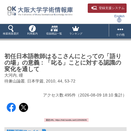
登録支援システム
English
検索画面選択
利用案内
収録雑誌一覧
ランキング
その他
初任日本語教師はるこさんにとっての「語り
の場」の意義 : 「叱る」ことに対する認識の
変化を通して
大河内, 瞳
待兼山論叢. 日本学篇, 2010, 44, 53-72
アクセス数:
495
件
（
2026-08-09
18:10 集計
）
固定URL: https://hdl.handle.net/11094/8695