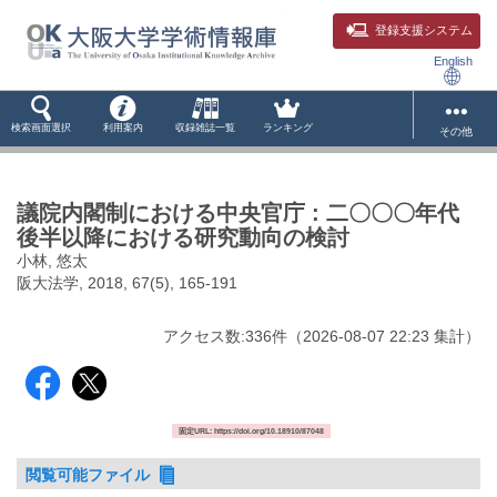
登録支援システム
English
検索画面選択
利用案内
収録雑誌一覧
ランキング
その他
議院内閣制における中央官庁 : 二〇〇〇年代
後半以降における研究動向の検討
小林, 悠太
阪大法学, 2018, 67(5), 165-191
アクセス数:
336
件
（
2026-08-07
22:23 集計
）
固定URL: https://doi.org/10.18910/87048
閲覧可能ファイル