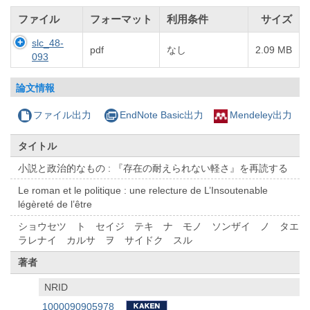
ファイル
フォーマット
利用条件
サイズ
slc_48-
pdf
なし
2.09 MB
093
論文情報
ファイル出力
EndNote Basic出力
Mendeley出力
タイトル
小説と政治的なもの : 『存在の耐えられない軽さ』を再読する
Le roman et le politique : une relecture de L’Insoutenable
légèreté de l’être
ショウセツ ト セイジ テキ ナ モノ ソンザイ ノ タエ
ラレナイ カルサ ヲ サイドク スル
著者
NRID
1000090905978