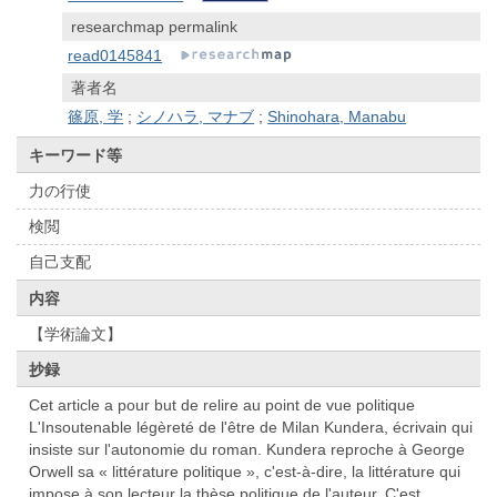
researchmap permalink
read0145841
著者名
篠原, 学
;
シノハラ, マナブ
;
Shinohara, Manabu
キーワード等
力の行使
検閲
自己支配
内容
【学術論文】
抄録
Cet article a pour but de relire au point de vue politique
L'Insoutenable légèreté de l'être de Milan Kundera, écrivain qui
insiste sur l'autonomie du roman. Kundera reproche à George
Orwell sa « littérature politique », c'est-à-dire, la littérature qui
impose à son lecteur la thèse politique de l'auteur. C'est