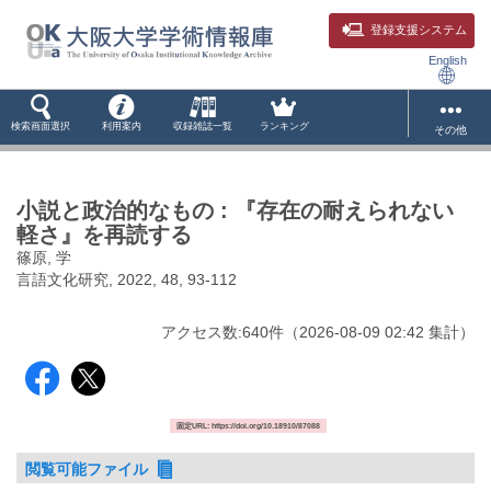
登録支援システム
English
検索画面選択
利用案内
収録雑誌一覧
ランキング
その他
小説と政治的なもの : 『存在の耐えられない
軽さ』を再読する
篠原, 学
言語文化研究, 2022, 48, 93-112
アクセス数:
640
件
（
2026-08-09
02:42 集計
）
固定URL: https://doi.org/10.18910/87088
閲覧可能ファイル