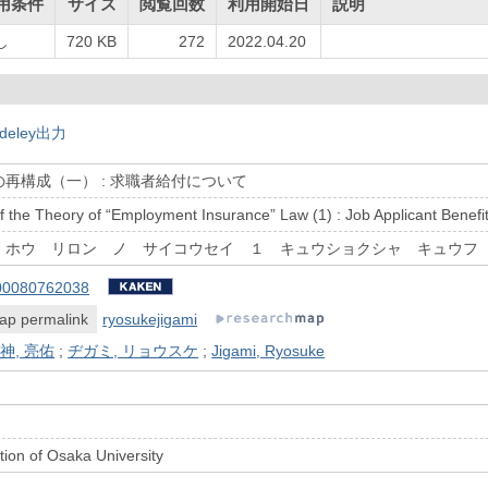
用条件
サイズ
閲覧回数
利用開始日
説明
し
720 KB
272
2022.04.20
deley出力
再構成（一） : 求職者給付について
f the Theory of “Employment Insurance” Law (1) : Job Applicant Benefi
 ホウ リロン ノ サイコウセイ １ キュウショクシャ キュウ
00080762038
ap permalink
ryosukejigami
神, 亮佑
;
ヂガミ, リョウスケ
;
Jigami, Ryosuke
ion of Osaka University