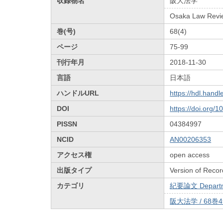
収録物名
阪大法学
Osaka Law Revi
巻(号)
68(4)
ページ
75-99
刊行年月
2018-11-30
言語
日本語
ハンドルURL
https://hdl.hand
DOI
https://doi.org/
PISSN
04384997
NCID
AN00206353
アクセス権
open access
出版タイプ
Version of Recor
カテゴリ
紀要論文 Departmen
阪大法学 / 68巻4