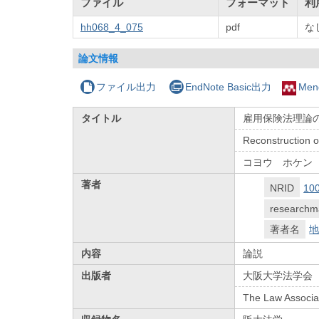
ファイル
フォーマット
利
hh068_4_075
pdf
な
論文情報
ファイル出力
EndNote Basic出力
Men
タイトル
雇用保険法理論の
Reconstruction o
コヨウ ホケン
著者
NRID
10
researchm
著者名
地
内容
論説
出版者
大阪大学法学会
The Law Associat