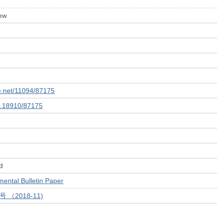
ew
le.net/11094/87175
10.18910/87175
d
tal Bulletin Paper
号 （2018-11)