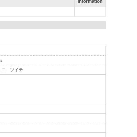
information
ts
フ ニ ツイテ