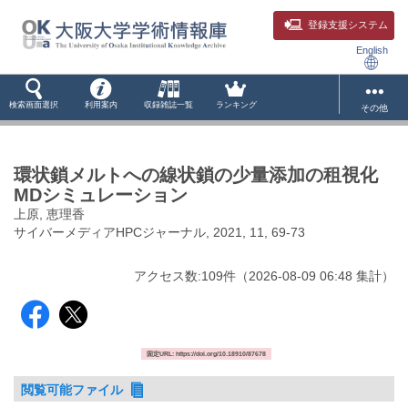
登録支援システム
English
検索画面選択
利用案内
収録雑誌一覧
ランキング
その他
環状鎖メルトへの線状鎖の少量添加の租視化
MDシミュレーション
上原, 恵理香
サイバーメディアHPCジャーナル, 2021, 11, 69-73
アクセス数:
109
件
（
2026-08-09
06:48 集計
）
固定URL: https://doi.org/10.18910/87678
閲覧可能ファイル