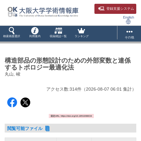
登録支援システム
English
検索画面選択
利用案内
収録雑誌一覧
ランキング
その他
構造部品の形態設計のための外部変数と連係
するトポロジー最適化法
丸山, 峻
アクセス数:
314
件
（
2026-08-07
06:01 集計
）
固定URL: https://doi.org/10.18910/88034
閲覧可能ファイル