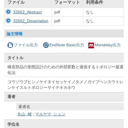
ファイル
フォーマット
利用条件
32662_Abstract
pdf
なし
32662_Dissertation
pdf
なし
論文情報
ファイル出力
EndNote Basic出力
Mendeley出力
タイトル
構造部品の形態設計のための外部変数と連係するトポロジー最適
化法
コウゾウブヒンノケイタイセッケイノタメノガイブヘンスウトレ
ンケイスルトポロジーサイテキカホウ
著者
著者名
丸山, 峻
;
マルヤマ, シュン
学位名