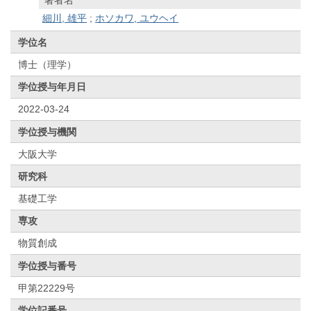
細川, 雄平
;
ホソカワ, ユウヘイ
学位名
博士（理学）
学位授与年月日
2022-03-24
学位授与機関
大阪大学
研究科
基礎工学
専攻
物質創成
学位授与番号
甲第22229号
学位記番号