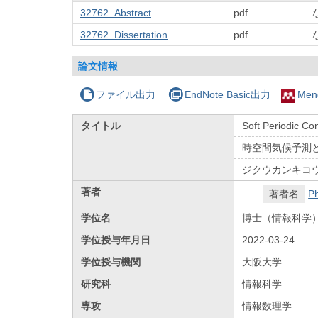
32762_Abstract
pdf
32762_Dissertation
pdf
論文情報
ファイル出力
EndNote Basic出力
Men
タイトル
Soft Periodic Co
時空間気候予測
ジクウカンキコ
著者
著者名
P
学位名
博士（情報科学
学位授与年月日
2022-03-24
学位授与機関
大阪大学
研究科
情報科学
専攻
情報数理学