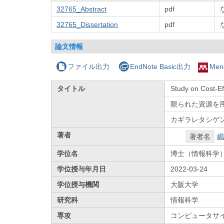
32765_Abstract
pdf
32765_Dissertation
pdf
論文情報
ファイル出力
EndNote Basic出力
Men
タイトル
Study on Cost-E
限られた資源を
カギラレタシゲ
著者
著者名
嶋
学位名
博士（情報科学
学位授与年月日
2022-03-24
学位授与機関
大阪大学
研究科
情報科学
専攻
コンピュータサ