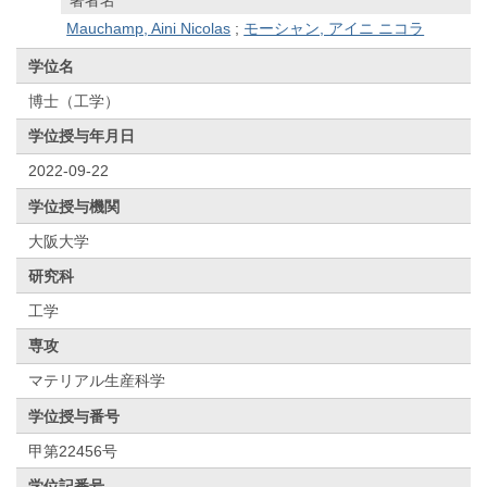
Mauchamp, Aini Nicolas
;
モーシャン, アイニ ニコラ
学位名
博士（工学）
学位授与年月日
2022-09-22
学位授与機関
大阪大学
研究科
工学
専攻
マテリアル生産科学
学位授与番号
甲第22456号
学位記番号