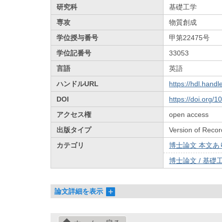
研究科
基礎工学
専攻
物質創成
学位授与番号
甲第22475号
学位記番号
33053
言語
英語
ハンドルURL
https://hdl.hand
DOI
https://doi.org/
アクセス権
open access
出版タイプ
Version of Recor
カテゴリ
博士論文 本文あり 
博士論文 / 基礎工
論文詳細を表示