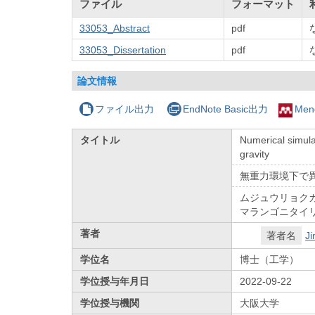
ファイル
フォーマット
33053_Abstract
pdf
33053_Dissertation
pdf
論文情報
ファイル出力
EndNote Basic出力
Men
タイトル
Numerical simula
gravity
無重力環境下で
ムジュウリョク
マランゴニタイ
著者
著者名
Ji
学位名
博士（工学）
学位授与年月日
2022-09-22
学位授与機関
大阪大学