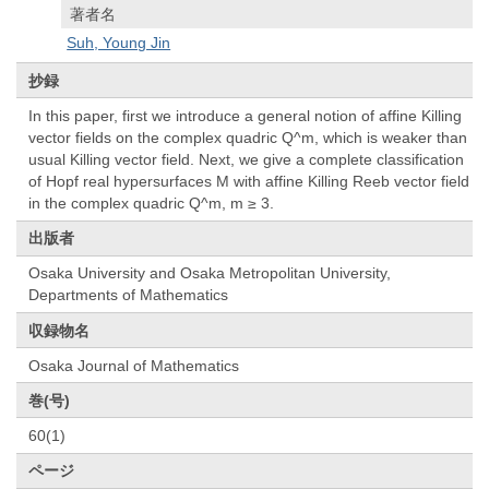
著者名
Suh, Young Jin
抄録
In this paper, first we introduce a general notion of affine Killing
vector fields on the complex quadric Q^m, which is weaker than
usual Killing vector field. Next, we give a complete classification
of Hopf real hypersurfaces M with affine Killing Reeb vector field
in the complex quadric Q^m, m ≥ 3.
出版者
Osaka University and Osaka Metropolitan University,
Departments of Mathematics
収録物名
Osaka Journal of Mathematics
巻(号)
60(1)
ページ