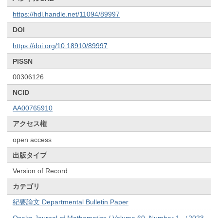
https://hdl.handle.net/11094/89997
DOI
https://doi.org/10.18910/89997
PISSN
00306126
NCID
AA00765910
アクセス権
open access
出版タイプ
Version of Record
カテゴリ
紀要論文 Departmental Bulletin Paper
Osaka Journal of Mathematics / Volume 60, Number 1 （2023-