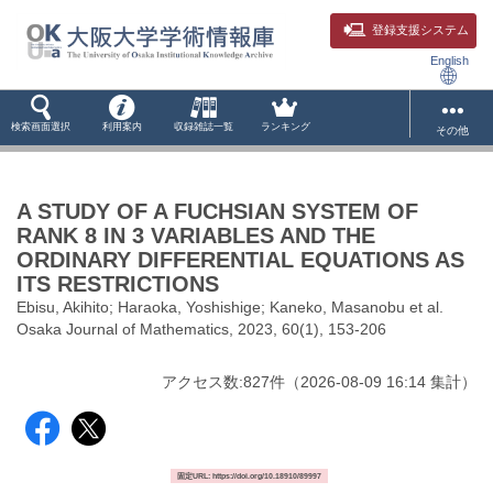
登録支援システム
English
検索画面選択
利用案内
収録雑誌一覧
ランキング
その他
A STUDY OF A FUCHSIAN SYSTEM OF
RANK 8 IN 3 VARIABLES AND THE
ORDINARY DIFFERENTIAL EQUATIONS AS
ITS RESTRICTIONS
Ebisu, Akihito; Haraoka, Yoshishige; Kaneko, Masanobu et al.
Osaka Journal of Mathematics, 2023, 60(1), 153-206
アクセス数:
827
件
（
2026-08-09
16:14 集計
）
固定URL: https://doi.org/10.18910/89997