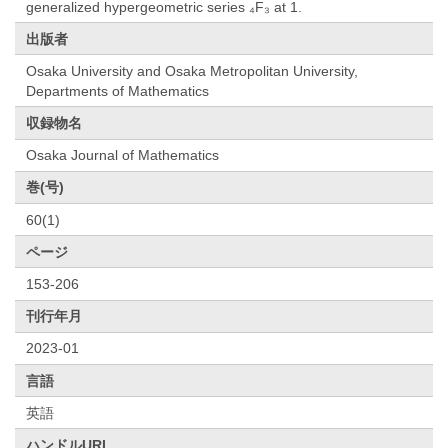
generalized hypergeometric series ₄F₃ at 1.
出版者
Osaka University and Osaka Metropolitan University,
Departments of Mathematics
収録物名
Osaka Journal of Mathematics
巻(号)
60(1)
ページ
153-206
刊行年月
2023-01
言語
英語
ハンドルURL