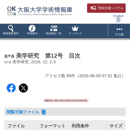
登録支援システム
English
検索画面選択
利用案内
収録雑誌一覧
ランキング
その他
a+a 美学研究 第12号 目次
a+a 美学研究, 2018, 12, 2-3
アクセス数:
88
件
（
2026-08-09
07:52 集計
）
固定URL: https://hdl.handle.net/11094/90108
閲覧可能ファイル
ファイル
フォーマット
利用条件
サイズ