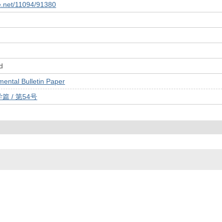
le.net/11094/91380
d
tal Bulletin Paper
 / 第54号
© 2022- The University of Osaka Libraries