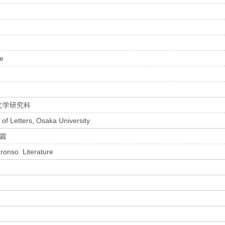
ce
文学研究科
of Letters, Osaka University
学篇
onso. Literature