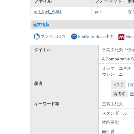
ファイル
フォーマット
利
mrl_054_A081
pdf
な
論文情報
ファイル出力
EndNote Basic出力
Men
タイトル
三島由紀夫『仮面
A Comparative S
ミシマ ユキオ
ウシン ニ
著者
NRID
10
著者名
朴
キーワード等
三島由紀夫
スタンダール
性的不能
同性愛