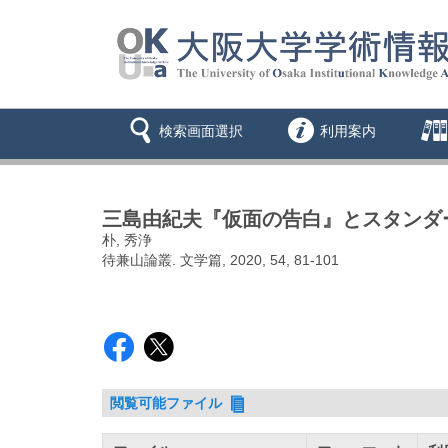
検索画面選択
利用案内
三島由紀夫『仮面の告白』とスタンダー
朴, 秀浄
待兼山論叢. 文学篇, 2020, 54, 81-101
閲覧可能ファイル