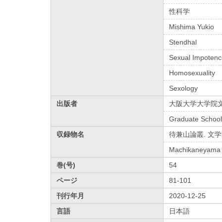
性科学
Mishima Yukio
Stendhal
Sexual Impoten
Homosexuality
Sexology
出版者
大阪大学大学院
Graduate School 
収録物名
待兼山論叢. 文
Machikaneyama r
巻(号)
54
ページ
81-101
刊行年月
2020-12-25
言語
日本語