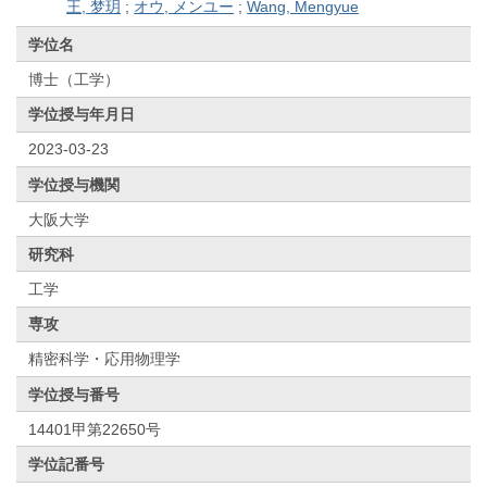
王, 梦玥
;
オウ, メンユー
;
Wang, Mengyue
学位名
博士（工学）
学位授与年月日
2023-03-23
学位授与機関
大阪大学
研究科
工学
専攻
精密科学・応用物理学
学位授与番号
14401甲第22650号
学位記番号