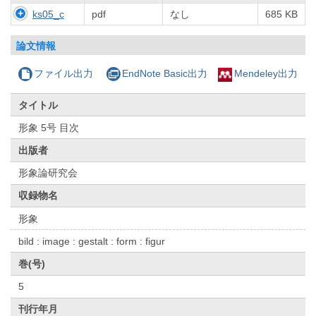
ks05_c
pdf
なし
685 KB
論文情報
ファイル出力
EndNote Basic出力
Mendeley出力
タイトル
形象 5号 目次
出版者
形象論研究会
収録物名
形象
bild : image : gestalt : form : figur
巻(号)
5
刊行年月