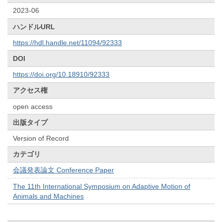
2023-06
ハンドルURL
https://hdl.handle.net/11094/92333
DOI
https://doi.org/10.18910/92333
アクセス権
open access
出版タイプ
Version of Record
カテゴリ
会議発表論文 Conference Paper
The 11th International Symposium on Adaptive Motion of
Animals and Machines