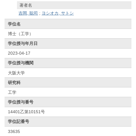
著者名
吉岡, 聡司
;
ヨシオカ, サトシ
学位名
博士（工学）
学位授与年月日
2023-04-17
学位授与機関
大阪大学
研究科
工学
学位授与番号
14401乙第10151号
学位記番号
33635