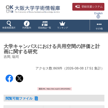
登録支援システム
English
検索画面選択
利用案内
収録雑誌一覧
ランキング
その他
大学キャンパスにおける共用空間の評価と計
画に関する研究
吉岡, 聡司
アクセス数:
869
件
（
2026-08-08
17:51 集計
）
固定URL: https://doi.org/10.18910/92862
閲覧可能ファイル