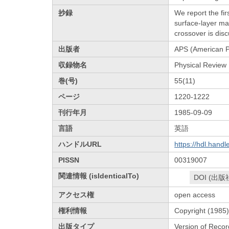
抄録
We report the fir
surface-layer ma
crossover is disc
出版者
APS (American P
収録物名
Physical Review 
巻(号)
55(11)
ページ
1220-1222
刊行年月
1985-09-09
言語
英語
ハンドルURL
https://hdl.hand
PISSN
00319007
関連情報 (isIdenticalTo)
DOI (出版
アクセス権
open access
権利情報
Copyright (1985)
出版タイプ
Version of Recor