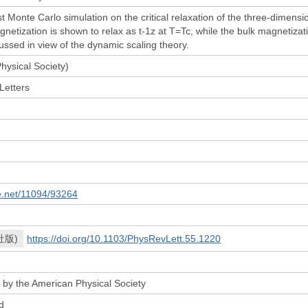
st Monte Carlo simulation on the critical relaxation of the three-dimensi
gnetization is shown to relax as t-1z at T=Tc, while the bulk magnetizat
ussed in view of the dynamic scaling theory.
hysical Society)
Letters
le.net/11094/93264
社版)
https://doi.org/10.1103/PhysRevLett.55.1220
 by the American Physical Society
d