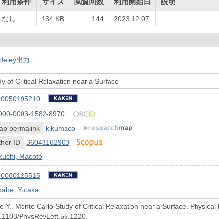
利用条件
サイズ
閲覧回数
利用開始日
説明
なし
134 KB
144
2023.12.07
deley出力
y of Critical Relaxation near a Surface
00050195210
000-0003-1582-8970
ap permalink
kikumaco
hor ID
36043162900
kuchi, Macoto
00060125515
kabe, Yutaka
e Y.. Monte Carlo Study of Critical Relaxation near a Surface. Physical
10.1103/PhysRevLett.55.1220.