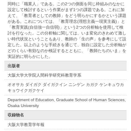
同時に「職業人」である。この2つの側面を同じ枠組みのなかに
設定して検討するという作業がまず1つの課題である。これに加
えて、「教育者としての教師」をどう明らかにするかという課題
がある。これについては、「教育理念(理想主義一現実主義)」と
「教育実践(自信強一自信弱)」という2つの分析軸を使用して検
討を行なった。この分析軸に関しては、いま変化のきわめて激し
い時代状況ということもあり、教師の「生の声」を参考にして設
定した。以上のような手続きを通じて、独自に設定した分析軸が
どのくらい有効なのか検証するとともに、「教師たちのいま」を
実証的に明らかにした。
出版者
大阪大学大学院人間科学研究科教育学系
オオサカ ダイガク ダイガクイン ニンゲン カガク ケンキュウカ
キョウイクガクケイ
Department of Education, Graduate School of Human Sciences,
Osaka University
収録物名
大阪大学教育学年報