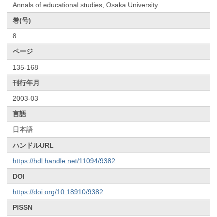
Annals of educational studies, Osaka University
巻(号)
8
ページ
135-168
刊行年月
2003-03
言語
日本語
ハンドルURL
https://hdl.handle.net/11094/9382
DOI
https://doi.org/10.18910/9382
PISSN