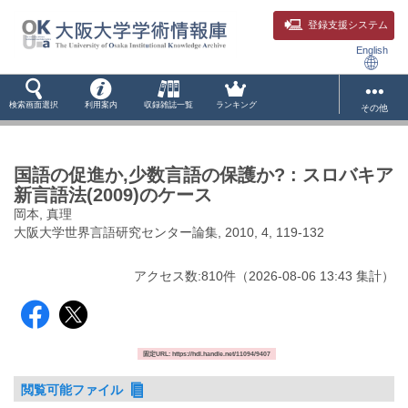
登録支援システム
English
検索画面選択
利用案内
収録雑誌一覧
ランキング
その他
国語の促進か,少数言語の保護か? : スロバキア
新言語法(2009)のケース
岡本, 真理
大阪大学世界言語研究センター論集, 2010, 4, 119-132
アクセス数:
810
件
（
2026-08-06
13:43 集計
）
固定URL: https://hdl.handle.net/11094/9407
閲覧可能ファイル